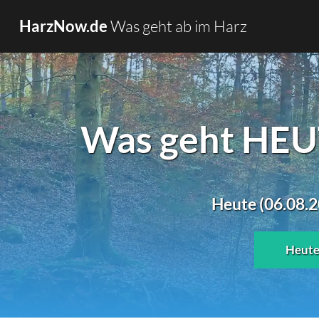
Was geht ab im Harz
HarzNow.de
Was geht HEUT
Heute (06.08.2
Heut