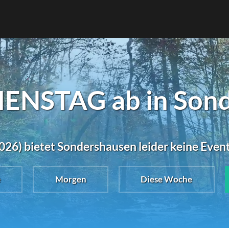
IENSTAG ab in Son
026) bietet Sondershausen leider keine Even
e
Morgen
Diese Woche