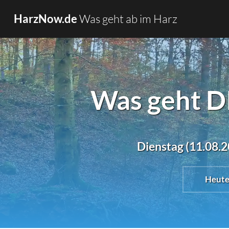
Was geht ab im Harz
HarzNow.de
Was geht D
Dienstag (11.08.2
Heut