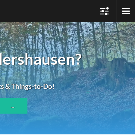
dershausen?
ts & Things-to-Do!
...