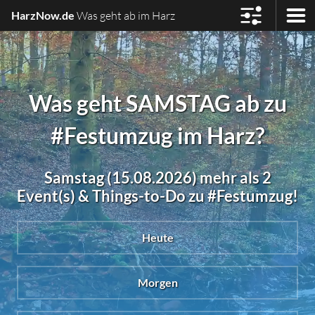
HarzNow.de
Was geht ab im Harz
Was geht SAMSTAG ab zu
#Festumzug im Harz?
Samstag (15.08.2026) mehr als 2
Event(s) & Things-to-Do zu #Festumzug!
Heute
Morgen