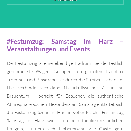
#Festumzug: Samstag im Harz –
Veranstaltungen und Events
Der Festumzug ist eine lebendige Tradition, bei der festlich
geschmückte Wagen, Gruppen in regionalen Trachten,
Trommel- und Blasorchester durch die Straßen ziehen. Im
Harz verbindet sich dabei Naturkulisse mit Kultur und
Brauchtum – perfekt für Besucher, die authentische
Atmosphäre suchen. Besonders am Samstag entfaltet sich
die Festumzug-Szene im Harz in voller Pracht: Festumzug
Samstag im Harz wird zu einem familienfreundlichen
Ereignis, zu dem sich Einheimische wie Gäste gern