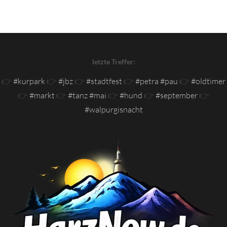
letzte Treffer:
👉
#kurpark
👉
#jbz
👉
#stadtfest
👉
#petra #pau
👉
#oldtimer
👉
#markt
👉
#tanz #mai
👉
#hund
👉
#september
👉
#walpurgisnacht