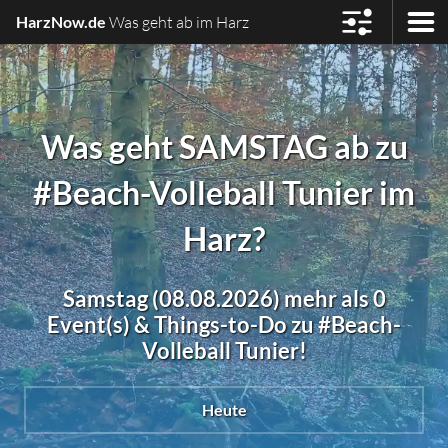
HarzNow.de
Was geht ab im Harz
Was geht SAMSTAG ab zu
#Beach-Volleball Tunier im
Harz?
Samstag (08.08.2026) mehr als 0
Event(s) & Things-to-Do zu #Beach-
Volleball Tunier!
Heute