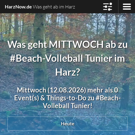
HarzNow.de
Was geht ab im Harz
Was geht MITTWOCH ab zu
#Beach-Volleball Tunier im
Harz?
Mittwoch (12.08.2026) mehr als 0
Event(s) & Things-to-Do zu #Beach-
Volleball Tunier!
Heute