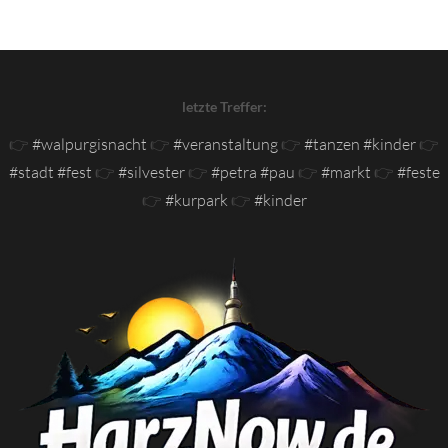
letzte Treffer:
👉
#walpurgisnacht
👉
#veranstaltung
👉
#tanzen #kinder
👉
#stadt #fest
👉
#silvester
👉
#petra #pau
👉
#markt
👉
#feste
👉
#kurpark
👉
#kinder