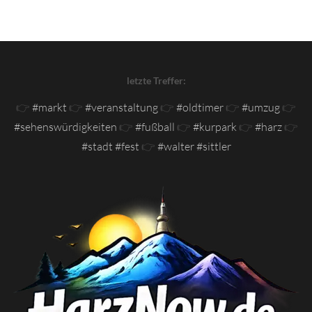
letzte Treffer:
👉
#markt
👉
#veranstaltung
👉
#oldtimer
👉
#umzug
👉
#sehenswürdigkeiten
👉
#fußball
👉
#kurpark
👉
#harz
👉
#stadt #fest
👉
#walter #sittler