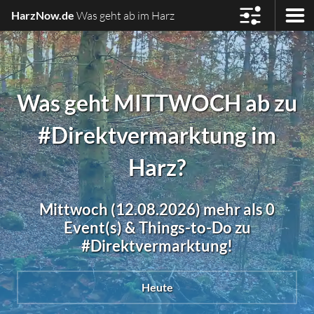
HarzNow.de
Was geht ab im Harz
Was geht MITTWOCH ab zu
#Direktvermarktung im
Harz?
Mittwoch (12.08.2026) mehr als 0
Event(s) & Things-to-Do zu
#Direktvermarktung!
Heute