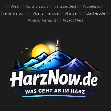
👉
#fest
👉
#pittiplatsch
👉
#altstadtfest
👉
#rübeland
👉
#veranstaltung
👉
#benzingerode
👉
#kinder
👉
#dankerode
👉
#walpurgisnacht
👉
#stadt #fest