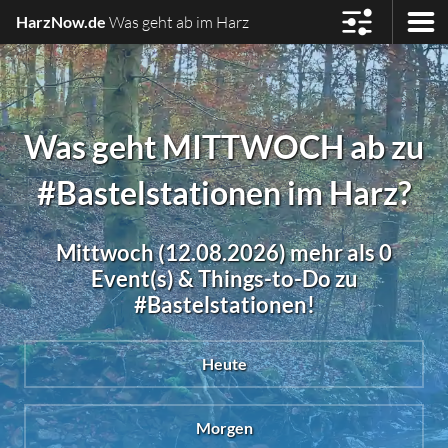
HarzNow.de
Was geht ab im Harz
Was geht MITTWOCH ab zu
#Bastelstationen im Harz?
Mittwoch (12.08.2026) mehr als 0
Event(s) & Things-to-Do zu
#Bastelstationen!
Heute
Morgen