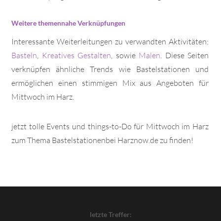
Weitere themennahe Verknüpfungen
Interessante Weiterleitungen zu verwandten Aktivitäten:
Basteln
,
Kreatives Gestalten
, sowie
Malen
. Diese Seiten
verknüpfen ähnliche Trends wie Bastelstationen und
ermöglichen einen stimmigen Mix aus Angeboten für
Mittwoch im Harz.
jetzt tolle Events und things-to-Do für Mittwoch im Harz
zum Thema Bastelstationenbei Harznow.de zu finden!
letzte Treffer: