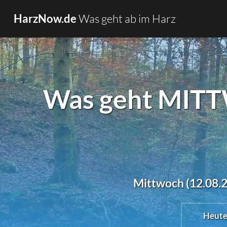
Was geht ab im Harz
HarzNow.de
Was geht MITTW
Mittwoch (12.08.20
Heut