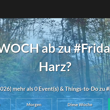
OCH ab zu #Friday
Harz?
26) mehr als 0 Event(s) & Things-to-Do zu #
e
Morgen
Diese Woche