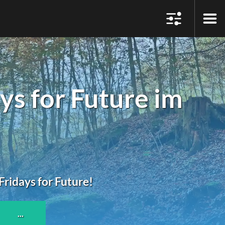
s for Future im
Fridays for Future!
...