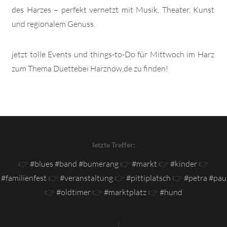
des Harzes – perfekt vernetzt mit Musik, Theater, Kunst
und regionalem Genuss.
jetzt tolle Events und things-to-Do für Mittwoch im Harz
zum Thema Duettebei Harznow.de zu finden!
letzte Treffer:
👉
#blues #band #bumerang
👉
#markt
👉
#kinder
👉
#familienfest
👉
#veranstaltung
👉
#pittiplatsch
👉
#petra #pau
👉
#oldtimer
👉
#marktplatz
👉
#hund