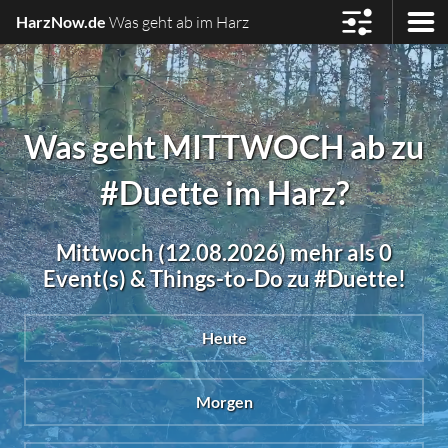
HarzNow.de
Was geht ab im Harz
Was geht MITTWOCH ab zu
#Duette im Harz?
Mittwoch (12.08.2026) mehr als 0
Event(s) & Things-to-Do zu #Duette!
Heute
Morgen