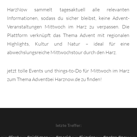
HarzNow sammelt tagesaktuell alle relevanten
Informationen, sodass du sicher bleibst, keine Advent-
Veranstaltungen Mittwoch im Harz zu verpassen. Die
Plattform verknüpft das Thema Advent mit regionalen
Highlights, Kultur und Natur – ideal für eine
abwechslungsreiche Mittwochstour durch den Harz.
jetzt tolle Events und things-to-Do für Mittwoch im Harz
zum Thema Adventbei Harznow.de zu finden!
letzte Treffer:
👉
#fest
👉
#oldtimer
👉
#markt
👉
#kinder
👉
#petra #pau
👉