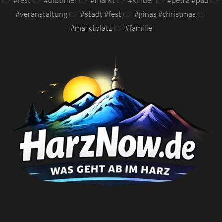
#veranstaltung
👉
#stadt #fest
👉
#ginas #christmas
👉
#marktplatz
👉
#familie