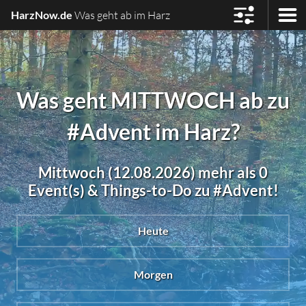
HarzNow.de
Was geht ab im Harz
Was geht MITTWOCH ab zu
#Advent im Harz?
Mittwoch (12.08.2026) mehr als 0
Event(s) & Things-to-Do zu #Advent!
Heute
Morgen