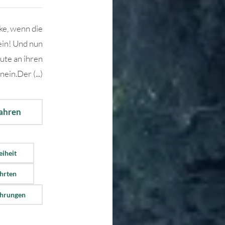
cke, wenn die
ein! Und nun
ute an ihren
nein.Der (...)
fahren
eiheit
ahrten
ührungen