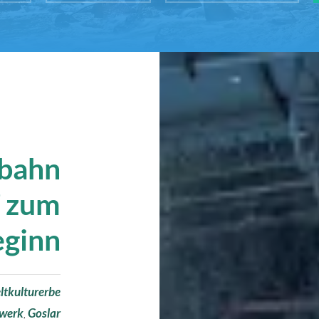
nbahn
f zum
eginn
ltkulturerbe
gwerk
,
Goslar