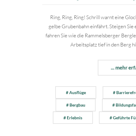
Ring, Ring, Ring! Schrill warnt eine Glo
gelbe Grubenbahn einfährt. Steigen Sie 
fahren Sie wie die Rammelsberger Bergle
Arbeitsplatz tief in den Berg hi
... mehr er
# Ausflüge
# Barrierefr
# Bergbau
# Bildungsf
# Erlebnis
# Geführte F