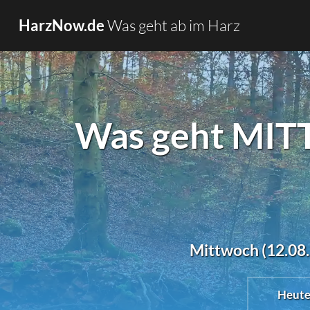
Was geht ab im Harz
HarzNow.de
Was geht MITT
Mittwoch (12.08.2
Heut