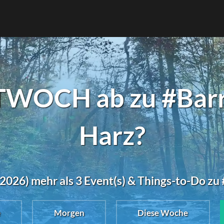
WOCH ab zu #Barri
Harz?
026) mehr als 3 Event(s) & Things-to-Do zu 
e
Morgen
Diese Woche