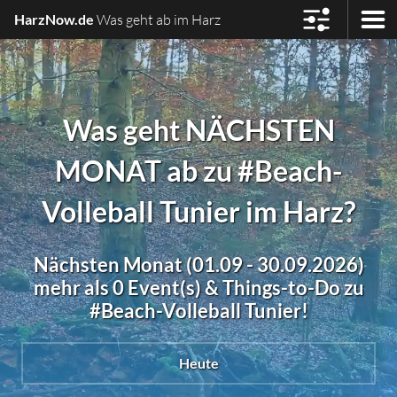
HarzNow.de
Was geht ab im Harz
Was geht NÄCHSTEN
MONAT ab zu #Beach-
Volleball Tunier im Harz?
Nächsten Monat (01.09 - 30.09.2026)
mehr als 0 Event(s) & Things-to-Do zu
#Beach-Volleball Tunier!
Heute