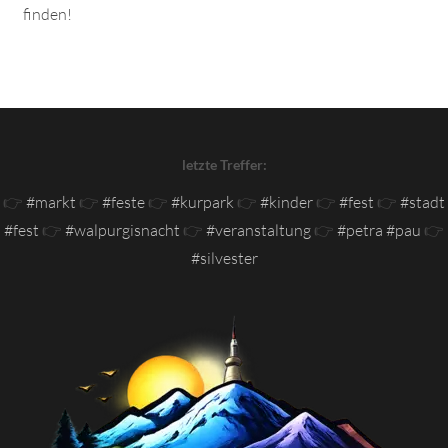
finden!
letzte Treffer:
👉
#markt
👉
#feste
👉
#kurpark
👉
#kinder
👉
#fest
👉
#stadt
#fest
👉
#walpurgisnacht
👉
#veranstaltung
👉
#petra #pau
👉
#silvester