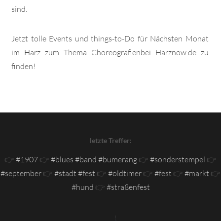
sind.
Jetzt tolle Events und things-to-Do für Nächsten Monat
im Harz zum Thema Choreografienbei Harznow.de zu
finden!
letzte Treffer:
👉
#1907
👉
#blues #band #bumerang
👉
#sonderstempel
👉
#september
👉
#stadt #fest
👉
#oldtimer
👉
#fest
👉
#markt
👉
#hund
👉
#straßenfest