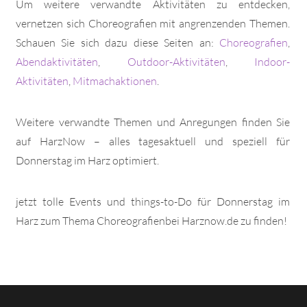
Um weitere verwandte Aktivitäten zu entdecken,
vernetzen sich Choreografien mit angrenzenden Themen.
Schauen Sie sich dazu diese Seiten an:
Choreografien
,
Abendaktivitäten
,
Outdoor-Aktivitäten
,
Indoor-
Aktivitäten
,
Mitmachaktionen
.
Weitere verwandte Themen und Anregungen finden Sie
auf HarzNow – alles tagesaktuell und speziell für
Donnerstag im Harz optimiert.
jetzt tolle Events und things-to-Do für Donnerstag im
Harz zum Thema Choreografienbei Harznow.de zu finden!