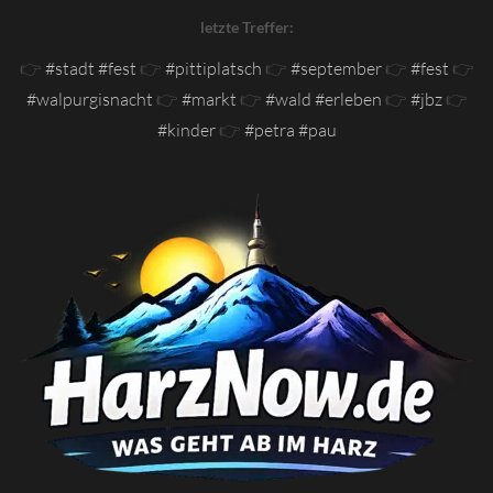
letzte Treffer:
👉
#stadt #fest
👉
#pittiplatsch
👉
#september
👉
#fest
👉
#walpurgisnacht
👉
#markt
👉
#wald #erleben
👉
#jbz
👉
#kinder
👉
#petra #pau