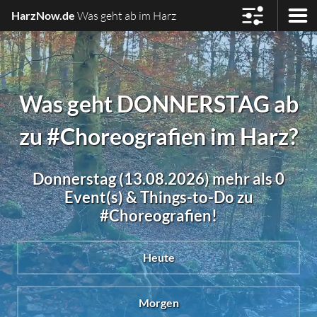
HarzNow.de
Was geht ab im Harz
Was geht DONNERSTAG ab
zu #Choreografien im Harz?
Donnerstag (13.08.2026) mehr als 0
Event(s) & Things-to-Do zu
#Choreografien!
Heute
Morgen