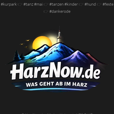
#kurpark
👉
#tanz #mai
👉
#tanzen #kinder
👉
#hund
👉
#feste
👉
#dankerode