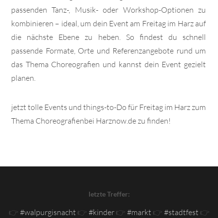
passenden Tanz-, Musik- oder Workshop-Optionen zu
kombinieren – ideal, um dein Event am Freitag im Harz auf
die nächste Ebene zu heben. So findest du schnell
passende Formate, Orte und Referenzangebote rund um
das Thema Choreografien und kannst dein Event gezielt
planen.
jetzt tolle Events und things-to-Do für Freitag im Harz zum
Thema Choreografienbei Harznow.de zu finden!
letzte Treffer:
👉
#walpurgisnacht
👉
#kinder
👉
#markt
👉
#stadtfest
👉