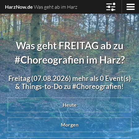
HarzNow.de
Was geht ab im Harz
Was geht FREITAG ab zu
#Choreografien im Harz?
Freitag (07.08.2026) mehr als 0 Event(s)
& Things-to-Do zu #Choreografien!
Heute
Morgen