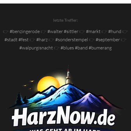
letzte Treffer:
👉
#benzingerode
👉
#walter #sittler
👉
#markt
👉
#hund
👉
#stadt #fest
👉
#harz
👉
#sonderstempel
👉
#september
👉
#walpurgisnacht
👉
#blues #band #bumerang