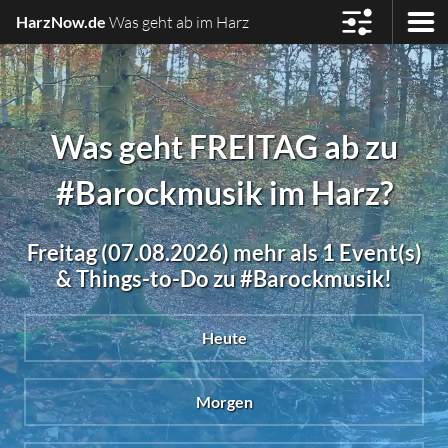
HarzNow.de
Was geht ab im Harz
Was geht FREITAG ab zu
#Barockmusik im Harz?
Freitag (07.08.2026) mehr als 1 Event(s)
& Things-to-Do zu #Barockmusik!
Heute
Morgen