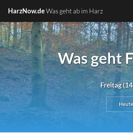
Was geht ab im Harz
HarzNow.de
Was geht 
Freitag (1
Heut