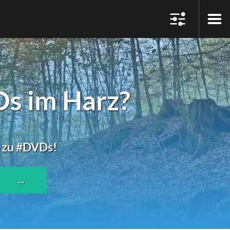
s im Harz?
o zu #DVDs!
...