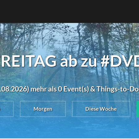
FREITAG ab zu #DVD
4.08.2026) mehr als 0 Event(s) & Things-to-D
e
Morgen
Diese Woche