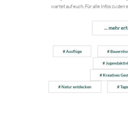
wartet auf euch. Für alle Infos zu den e
... mehr er
# Ausflüge
# Bauernho
# Jugendaktiv
# Kreatives Ges
# Natur entdecken
# Tage