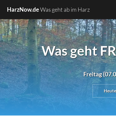
Was geht ab im Harz
HarzNow.de
Was geht FR
Freitag (07.
Heut