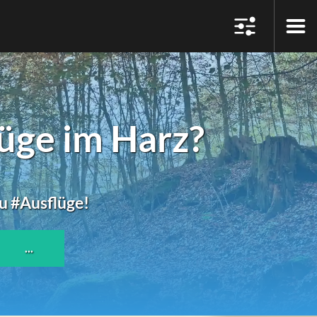
üge im Harz?
zu #Ausflüge!
...