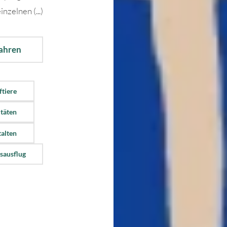
inzelnen (...)
fahren
ftiere
itäten
talten
sausflug