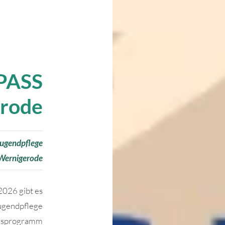
PASS
rode
jugendpflege
Wernigerode
2026 gibt es
ugendpflege
ngsprogramm