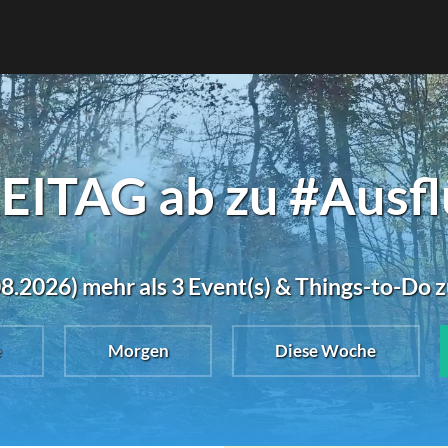
EITAG ab zu #Ausfl
08.2026) mehr als 3 Event(s) & Things-to-Do 
e
Morgen
Diese Woche