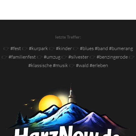
letzte Treffer:
👉
#fest
👉
#kurpark
👉
#kinder
👉
#blues #band #bumerang
👉
#familienfest
👉
#umzug
👉
#silvester
👉
#benzingerode
👉
#klassische #musik
👉
#wald #erleben