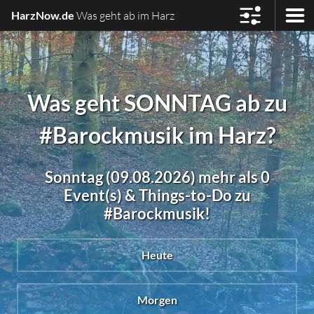
HarzNow.de
Was geht ab im Harz
Was geht SONNTAG ab zu
#Barockmusik im Harz?
Sonntag (09.08.2026) mehr als 0
Event(s) & Things-to-Do zu
#Barockmusik!
Heute
Morgen