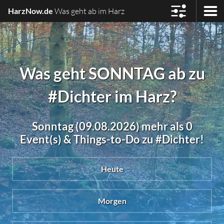
HarzNow.de
Was geht ab im Harz
Was geht SONNTAG ab zu
#Dichter im Harz?
Sonntag (09.08.2026) mehr als 0
Event(s) & Things-to-Do zu #Dichter!
Heute
Morgen