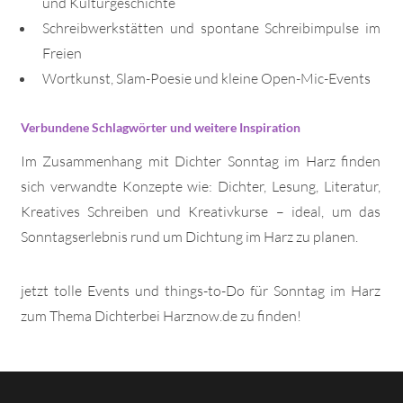
und Kulturgeschichte
Schreibwerkstätten und spontane Schreibimpulse im
Freien
Wortkunst, Slam-Poesie und kleine Open-Mic-Events
Verbundene Schlagwörter und weitere Inspiration
Im Zusammenhang mit Dichter Sonntag im Harz finden
sich verwandte Konzepte wie: Dichter, Lesung, Literatur,
Kreatives Schreiben und Kreativkurse – ideal, um das
Sonntagserlebnis rund um Dichtung im Harz zu planen.
jetzt tolle Events und things-to-Do für Sonntag im Harz
zum Thema Dichterbei Harznow.de zu finden!