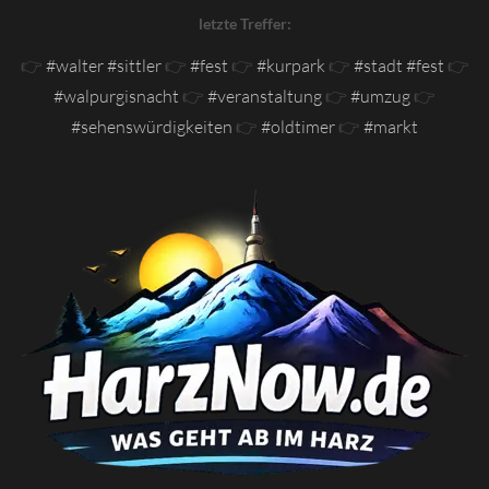
letzte Treffer:
👉
#walter #sittler
👉
#fest
👉
#kurpark
👉
#stadt #fest
👉
#walpurgisnacht
👉
#veranstaltung
👉
#umzug
👉
#sehenswürdigkeiten
👉
#oldtimer
👉
#markt