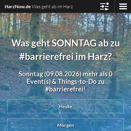
HarzNow.de
Was geht ab im Harz
Was geht SONNTAG ab zu
#barrierefrei im Harz?
Sonntag (09.08.2026) mehr als 0
Event(s) & Things-to-Do zu
#barrierefrei!
Heute
Morgen