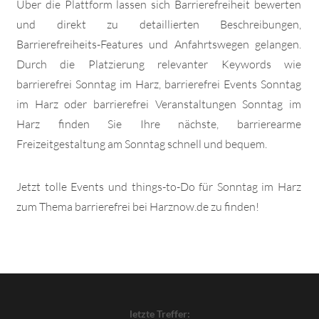
Über die Plattform lassen sich Barrierefreiheit bewerten
und direkt zu detaillierten Beschreibungen,
Barrierefreiheits-Features und Anfahrtswegen gelangen.
Durch die Platzierung relevanter Keywords wie
barrierefrei Sonntag im Harz, barrierefrei Events Sonntag
im Harz oder barrierefrei Veranstaltungen Sonntag im
Harz finden Sie Ihre nächste, barrierearme
Freizeitgestaltung am Sonntag schnell und bequem.
Jetzt tolle Events und things-to-Do für Sonntag im Harz
zum Thema barrierefrei bei Harznow.de zu finden!
letzte Treffer: