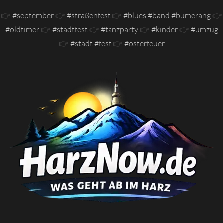
👉
#september
👉
#straßenfest
👉
#blues #band #bumerang
👉
#oldtimer
👉
#stadtfest
👉
#tanzparty
👉
#kinder
👉
#umzug
👉
#stadt #fest
👉
#osterfeuer