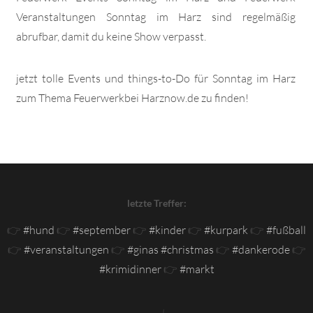
Veranstaltungen Sonntag im Harz sind regelmäßig
abrufbar, damit du keine Show verpasst.
jetzt tolle Events und things-to-Do für Sonntag im Harz
zum Thema Feuerwerkbei Harznow.de zu finden!
letzte Treffer:
👉
#hund
👉
#september
👉
#kinder
👉
#kurpark
👉
#fußball
👉
#veranstaltungen
👉
#ginas #christmas
👉
#dankerode
👉
#krimidinner
👉
#markt