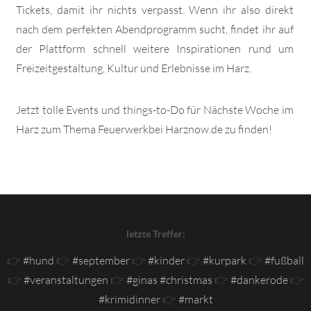
Tickets, damit ihr nichts verpasst. Wenn ihr also direkt
nach dem perfekten Abendprogramm sucht, findet ihr auf
der Plattform schnell weitere Inspirationen rund um
Freizeitgestaltung, Kultur und Erlebnisse im Harz.
Jetzt tolle Events und things-to-Do für Nächste Woche im
Harz zum Thema Feuerwerkbei Harznow.de zu finden!
letzte Treffer:
👉
#hund
👉
#september
👉
#kinder
👉
#kurpark
👉
#fußball
👉
#veranstaltungen
👉
#ginas #christmas
👉
#dankerode
👉
#krimidinner
👉
#markt