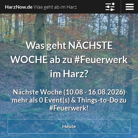
HarzNow.de
Was geht ab im Harz
Was geht NÄCHSTE
WOCHE ab zu #Feuerwerk
im Harz?
Nächste Woche (10.08 - 16.08.2026)
mehr als 0 Event(s) & Things-to-Do zu
#Feuerwerk!
Heute