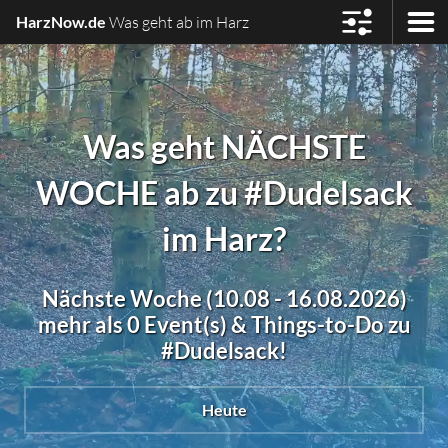
HarzNow.de
Was geht ab im Harz
Was geht NÄCHSTE
WOCHE ab zu #Dudelsack
im Harz?
Nächste Woche (10.08 - 16.08.2026)
mehr als 0 Event(s) & Things-to-Do zu
#Dudelsack!
Heute