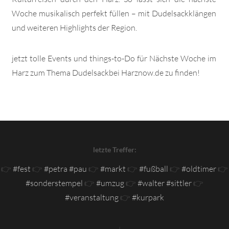
Woche musikalisch perfekt füllen – mit Dudelsackklängen
und weiteren Highlights der Region.
jetzt tolle Events und things-to-Do für Nächste Woche im
Harz zum Thema Dudelsackbei Harznow.de zu finden!
letzte Treffer:
👉
#fest
👉
#petra #pau
👉
#markt
👉
#fußball
👉
#oldtimer
👉
#sonderstempel
👉
#umzug
👉
#walter #sittler
👉
#veranstaltung
👉
#kurpark