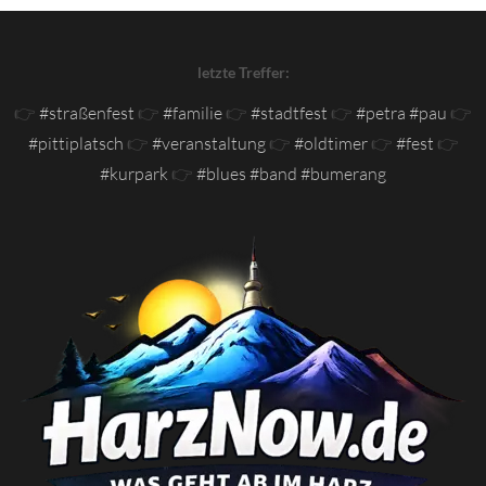
letzte Treffer:
👉
#straßenfest
👉
#familie
👉
#stadtfest
👉
#petra #pau
👉
#pittiplatsch
👉
#veranstaltung
👉
#oldtimer
👉
#fest
👉
#kurpark
👉
#blues #band #bumerang