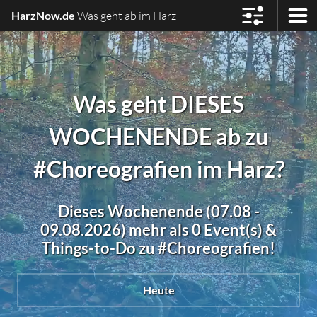
HarzNow.de
Was geht ab im Harz
Was geht DIESES
WOCHENENDE ab zu
#Choreografien im Harz?
Dieses Wochenende (07.08 -
09.08.2026) mehr als 0 Event(s) &
Things-to-Do zu #Choreografien!
Heute