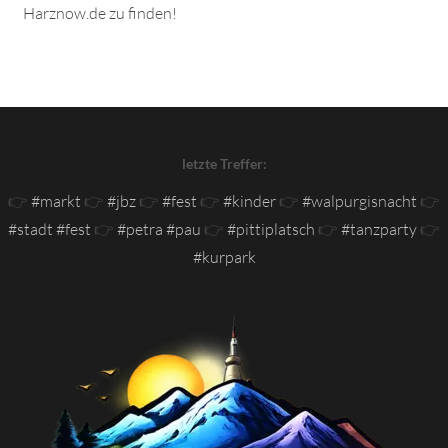
Harznow.de zu finden!
letzte Treffer:
👉
#markt
👉
#jbz
👉
#fest
👉
#kinder
👉
#walpurgisnacht
👉
#stadt #fest
👉
#petra #pau
👉
#pittiplatsch
👉
#tanzparty
👉
#kurpark