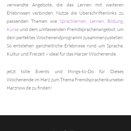
verwandte Angebote, die das Lernen mit weiteren
Erlebnissen verbinden. Nutze die Überschriftenlinks zu
passenden Themen wie
Sprachlernen
,
Lernen
,
Bildung
,
Kurse
und dem umfassenden Fremdsprachenangebot, um
dein perfektes Wochenendprogramm zusammenzustellen.
So entstehen ganzheitliche Erlebnisse rund um Sprache,
Kultur und Freizeit – ideal für das Harzer Wochenende.
jetzt tolle Events und things-to-Do für Dieses
Wochenende im Harz zum Thema Fremdsprachenkursebei
Harznow.de zu finden!