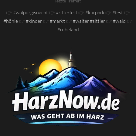
letzte Treffer:
👉
#walpurgisnacht
👉
#ritterfest
👉
#kurpark
👉
#fest
👉
#höhle
👉
#kinder
👉
#markt
👉
#walter #sittler
👉
#wald
👉
#rübeland