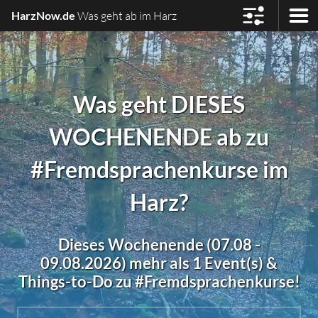
HarzNow.de
Was geht ab im Harz
Was geht DIESES
WOCHENENDE ab zu
#Fremdsprachenkurse im
Harz?
Dieses Wochenende (07.08 -
09.08.2026) mehr als 1 Event(s) &
Things-to-Do zu #Fremdsprachenkurse!