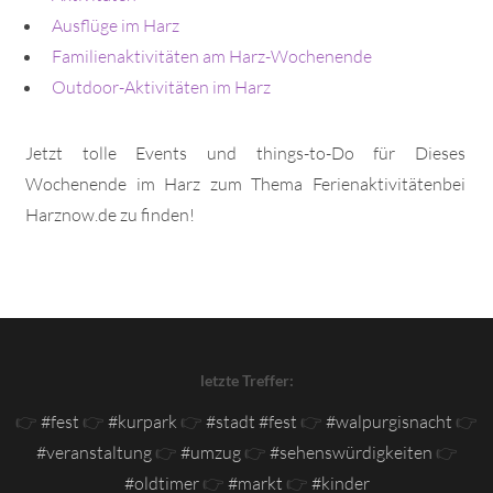
Ausflüge im Harz
Familienaktivitäten am Harz-Wochenende
Outdoor-Aktivitäten im Harz
Jetzt tolle Events und things-to-Do für Dieses
Wochenende im Harz zum Thema Ferienaktivitätenbei
Harznow.de zu finden!
letzte Treffer:
👉
#fest
👉
#kurpark
👉
#stadt #fest
👉
#walpurgisnacht
👉
#veranstaltung
👉
#umzug
👉
#sehenswürdigkeiten
👉
#oldtimer
👉
#markt
👉
#kinder