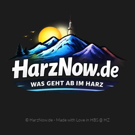
© HarzNow.de - Made with Love in HBS @ HZ