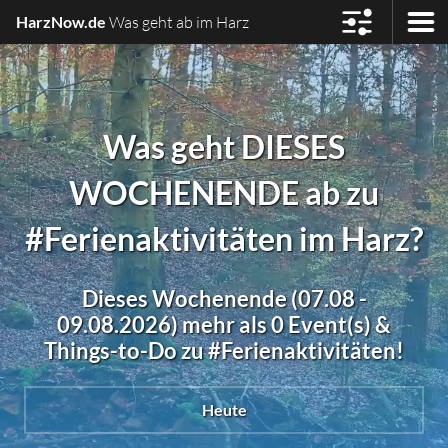
HarzNow.de
Was geht ab im Harz
Was geht DIESES
WOCHENENDE ab zu
#Ferienaktivitäten im Harz?
Dieses Wochenende (07.08 -
09.08.2026) mehr als 0 Event(s) &
Things-to-Do zu #Ferienaktivitäten!
Heute