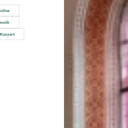
ioline
musik
 Konzert