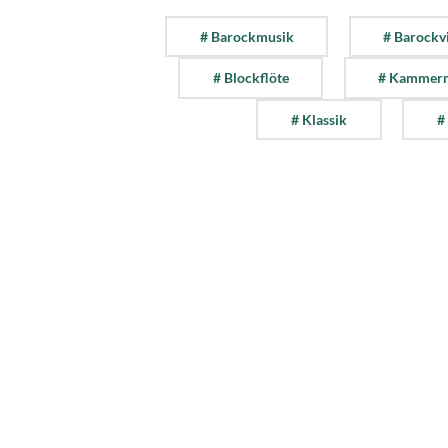
# Barockmusik
# Barockv
# Blockflöte
# Kammer
# Klassik
#