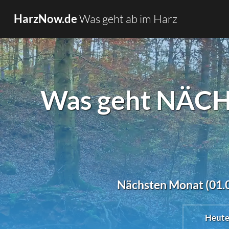
Was geht ab im Harz
HarzNow.de
Was geht NÄCH
Nächsten Monat (01.09
Heut