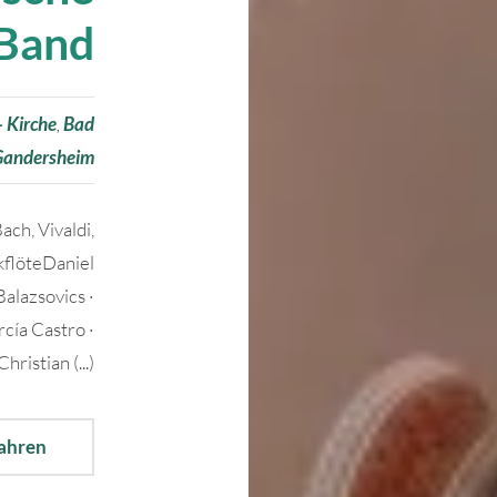
Band
- Kirche
,
Bad
Gandersheim
ch, Vivaldi,
kflöteDaniel
Balazsovics ·
rcía Castro ·
hristian (...)
fahren