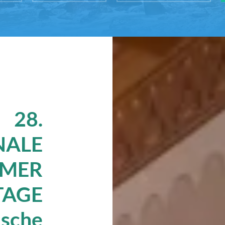
28.
NALE
IMER
TAGE
ische