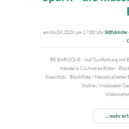
am 06.09.2026 um 17:00 Uhr
Stiftskirche 
BE BAROQUE - Auf Tuchfühlung mit Ba
Händel & Co.Andrea Ritter · Bloc
Koschitzki · Blockflöte / MelodicaStefan 
Violine / ViolaIsabel Ga
VioloncelloC
... mehr er