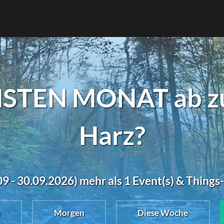
STEN MONAT ab zu 
Harz?
 - 30.09.2026) mehr als 1 Event(s) & Things
e
Morgen
Diese Woche