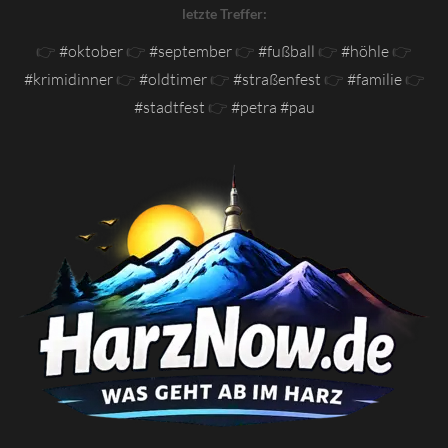
letzte Treffer:
👉
#oktober
👉
#september
👉
#fußball
👉
#höhle
👉
#krimidinner
👉
#oldtimer
👉
#straßenfest
👉
#familie
👉
#stadtfest
👉
#petra #pau