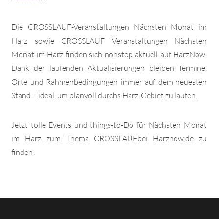
Die CROSSLAUF-Veranstaltungen Nächsten Monat im
Harz sowie CROSSLAUF Veranstaltungen Nächsten
Monat im Harz finden sich nonstop aktuell auf HarzNow.
Dank der laufenden Aktualisierungen bleiben Termine,
Orte und Rahmenbedingungen immer auf dem neuesten
Stand – ideal, um planvoll durchs Harz-Gebiet zu laufen.
Jetzt tolle Events und things-to-Do für Nächsten Monat
im Harz zum Thema CROSSLAUFbei Harznow.de zu
finden!