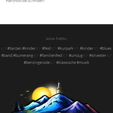
Harznow.de zu finden!
letzte Treffer:
👉
#tanzen #kinder
👉
#fest
👉
#kurpark
👉
#kinder
👉
#blues
#band #bumerang
👉
#familienfest
👉
#umzug
👉
#silvester
👉
#benzingerode
👉
#klassische #musik