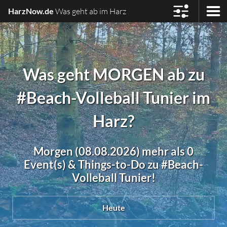
HarzNow.de
Was geht ab im Harz
Was geht MORGEN ab zu
#Beach-Volleball Tunier im
Harz?
Morgen (08.08.2026) mehr als 0
Event(s) & Things-to-Do zu #Beach-
Volleball Tunier!
Heute