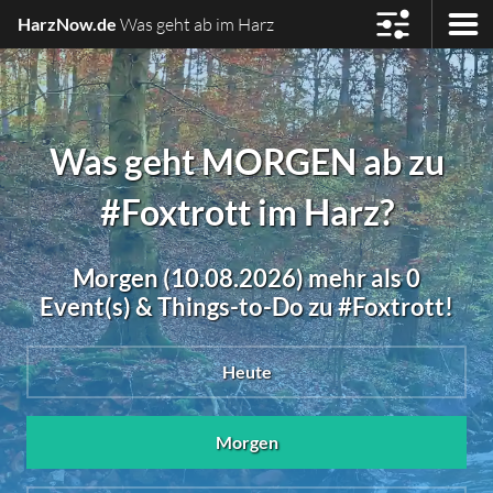
HarzNow.de
Was geht ab im Harz
Was geht MORGEN ab zu
#Foxtrott im Harz?
Morgen (10.08.2026) mehr als 0
Event(s) & Things-to-Do zu #Foxtrott!
Heute
Morgen