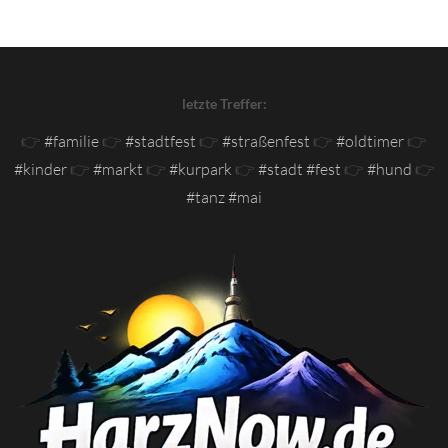
letzte Treffer:
👉
#familie
👉
#stadtfest
👉
#straßenfest
👉
#oldtimer
👉
#kinder
👉
#markt
👉
#kurpark
👉
#stadt #fest
👉
#hund
👉
#tanz #mai