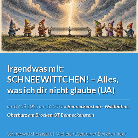
Irgendwas mit:
SCHNEEWITTCHEN! – Alles,
was ich dir nicht glaube (UA)
am 09.08.2026 um 16:00 Uhr
Benneckenstein - Waldbühne
,
Oberharz am Brocken OT Benneckenstein
Schneewittchen ist tot. Vielleicht.Seit einer Ewigkeit liegt