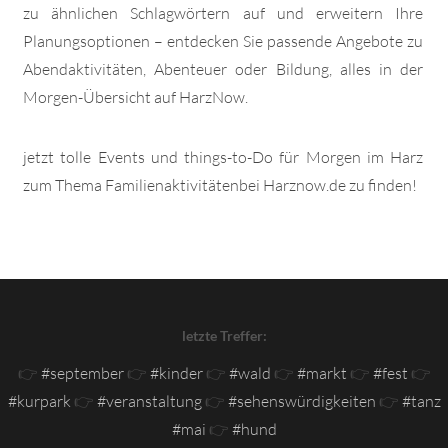
zu ähnlichen Schlagwörtern auf und erweitern Ihre
Planungsoptionen – entdecken Sie passende Angebote zu
Abendaktivitäten, Abenteuer oder Bildung, alles in der
Morgen-Übersicht auf HarzNow.
jetzt tolle Events und things-to-Do für Morgen im Harz
zum Thema Familienaktivitätenbei Harznow.de zu finden!
letzte Treffer:
👉
#september
👉
#kinder
👉
#wald
👉
#markt
👉
#fest
👉
#kurpark
👉
#veranstaltung
👉
#sehenswürdigkeiten
👉
#tanz
#mai
👉
#hund