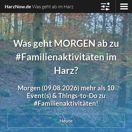
HarzNow.de
Was geht ab im Harz
Was geht MORGEN ab zu
#Familienaktivitäten im
Harz?
Morgen (09.08.2026) mehr als 10
Event(s) & Things-to-Do zu
#Familienaktivitäten!
Heute