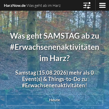
HarzNow.de
Was geht ab im Harz
Was geht SAMSTAG ab zu
#Erwachsenenaktivitäten
im Harz?
Samstag (15.08.2026) mehr als 0
Event(s) & Things-to-Do zu
#Erwachsenenaktivitäten!
Heute