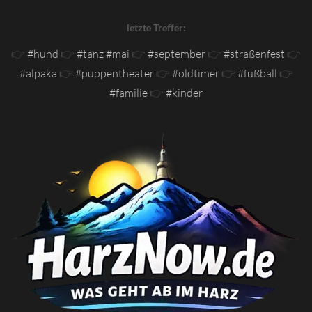
letzte Treffer:
👉
#hund
👉
#tanz #mai
👉
#september
👉
#straßenfest
👉
#alpaka
👉
#puppentheater
👉
#oldtimer
👉
#fußball
👉
#familie
👉
#kinder