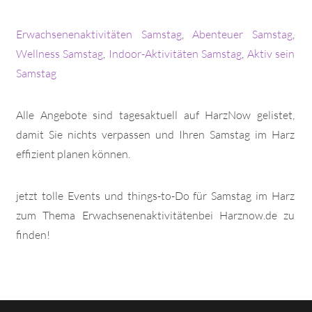
Erwachsenenaktivitäten Samstag
,
Abenteuer Samstag
,
Wellness Samstag
,
Indoor-Aktivitäten Samstag
,
Aktiv sein
Samstag
Alle Angebote sind tagesaktuell auf HarzNow gelistet,
damit Sie nichts verpassen und Ihren Samstag im Harz
effizient planen können.
jetzt tolle Events und things-to-Do für Samstag im Harz
zum Thema Erwachsenenaktivitätenbei Harznow.de zu
finden!