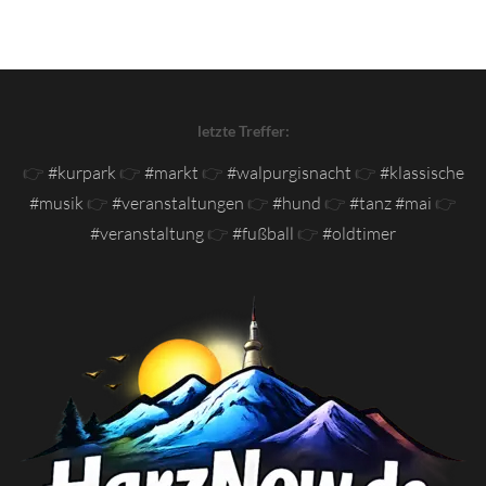
letzte Treffer:
👉
#kurpark
👉
#markt
👉
#walpurgisnacht
👉
#klassische
#musik
👉
#veranstaltungen
👉
#hund
👉
#tanz #mai
👉
#veranstaltung
👉
#fußball
👉
#oldtimer