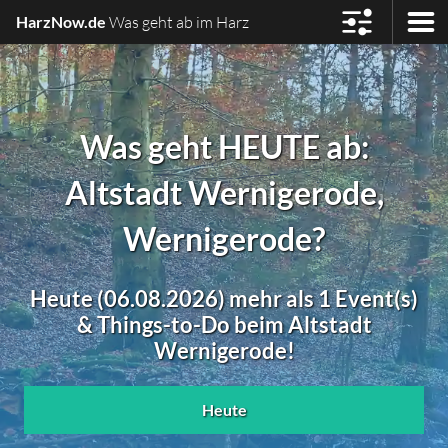
HarzNow.de
Was geht ab im Harz
Was geht HEUTE ab:
Altstadt Wernigerode,
Wernigerode?
Heute (06.08.2026) mehr als 1 Event(s)
& Things-to-Do beim Altstadt
Wernigerode!
Heute