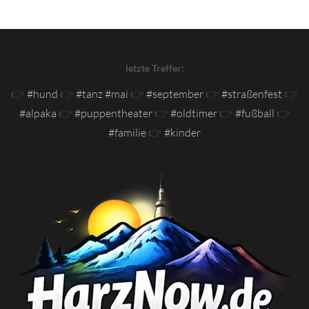
letzte Treffer:
👉
#hund
👉
#tanz #mai
👉
#september
👉
#straßenfest
👉
#alpaka
👉
#puppentheater
👉
#oldtimer
👉
#fußball
👉
#familie
👉
#kinder