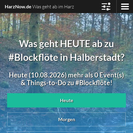
HarzNow.de
Was geht ab im Harz
Was geht HEUTE ab zu
#Blockflöte in Halberstadt?
Heute (10.08.2026) mehr als 0 Event(s)
& Things-to-Do zu #Blockflöte!
Heute
Morgen