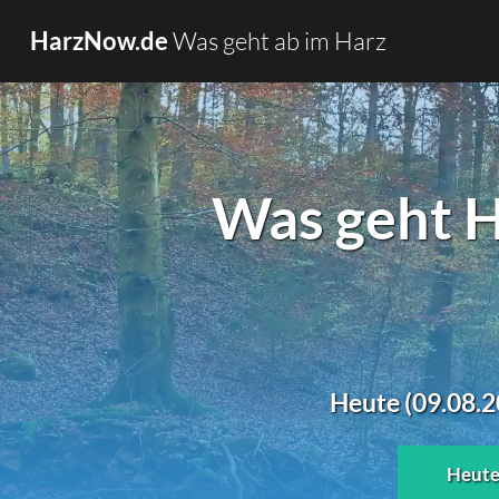
Was geht ab im Harz
HarzNow.de
Was geht H
Heute (09.08.2
Heut