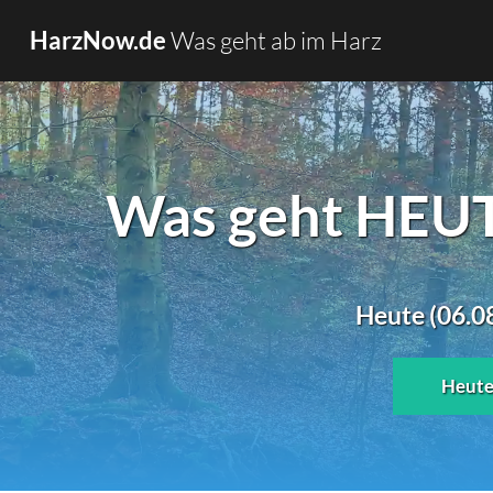
Was geht ab im Harz
HarzNow.de
Was geht HEUTE
Heute (06.08
Heut