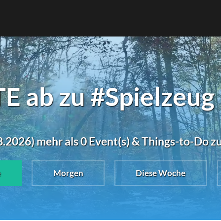
 ab zu #Spielzeug 
.2026) mehr als 0 Event(s) & Things-to-Do z
e
Morgen
Diese Woche