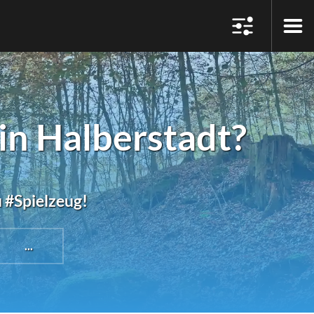
in Halberstadt?
u #Spielzeug!
...