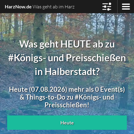
HarzNow.de
Was geht ab im Harz
Was geht HEUTE ab zu
#Königs- und Preisschießen
in Halberstadt?
Heute (07.08.2026) mehr als 0 Event(s)
& Things-to-Do zu #Königs- und
Preisschießen!
Heute