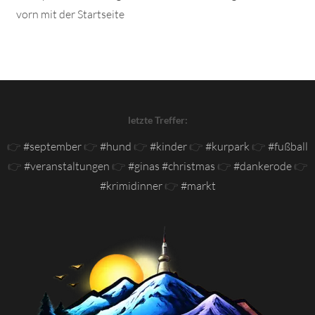
vorn mit der Startseite
letzte Treffer:
👉
#september
👉
#hund
👉
#kinder
👉
#kurpark
👉
#fußball
👉
#veranstaltungen
👉
#ginas #christmas
👉
#dankerode
👉
#krimidinner
👉
#markt