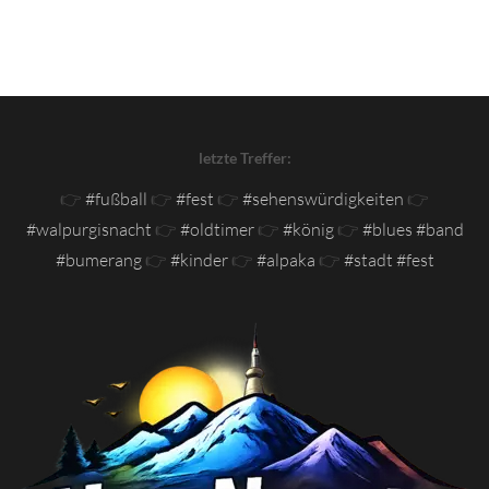
letzte Treffer:
👉
#fußball
👉
#fest
👉
#sehenswürdigkeiten
👉
#walpurgisnacht
👉
#oldtimer
👉
#könig
👉
#blues #band
#bumerang
👉
#kinder
👉
#alpaka
👉
#stadt #fest