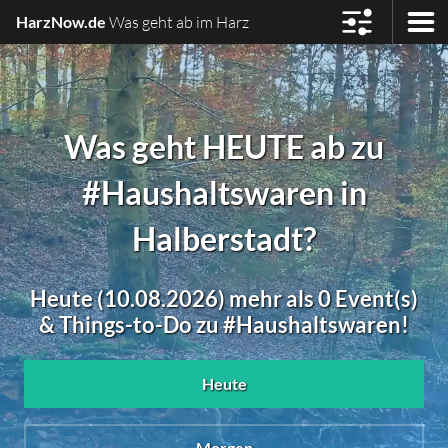
HarzNow.de
Was geht ab im Harz
Was geht HEUTE ab zu
#Haushaltswaren in
Halberstadt?
Heute (10.08.2026) mehr als 0 Event(s)
& Things-to-Do zu #Haushaltswaren!
Heute
Morgen