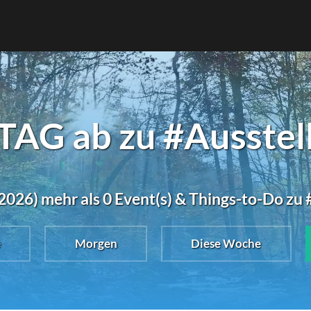
AG ab zu #Ausstell
026) mehr als 0 Event(s) & Things-to-Do zu
e
Morgen
Diese Woche