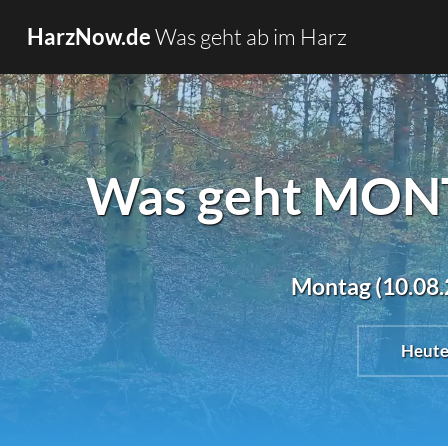
Was geht ab im Harz
HarzNow.de
Was geht MONT
Montag (10.08.2
Heut