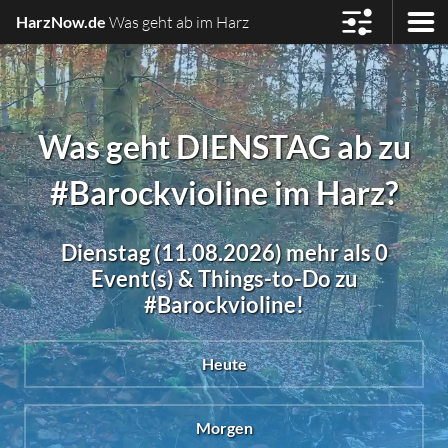
HarzNow.de
Was geht ab im Harz
Was geht DIENSTAG ab zu
#Barockvioline im Harz?
Dienstag (11.08.2026) mehr als 0
Event(s) & Things-to-Do zu
#Barockvioline!
Heute
Morgen