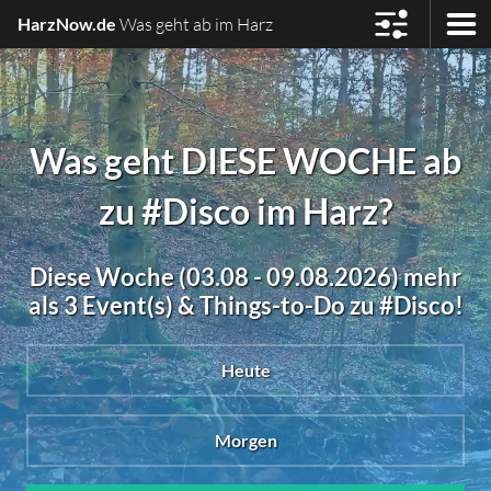
HarzNow.de
Was geht ab im Harz
Was geht DIESE WOCHE ab
zu #Disco im Harz?
Diese Woche (03.08 - 09.08.2026) mehr
als 3 Event(s) & Things-to-Do zu #Disco!
Heute
Morgen