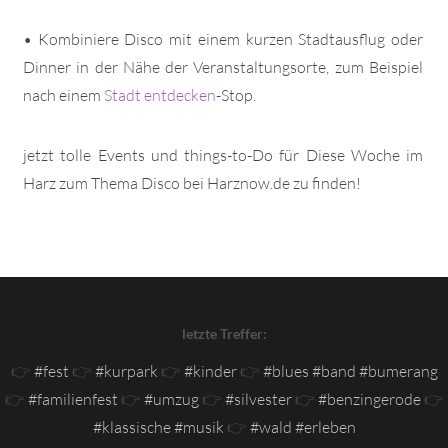
• Kombiniere Disco mit einem kurzen Stadtausflug oder
Dinner in der Nähe der Veranstaltungsorte, zum Beispiel
nach einem
Stadt entdecken
-Stop.
jetzt tolle Events und things-to-Do für Diese Woche im
Harz zum Thema Disco bei Harznow.de zu finden!
letzte Treffer:
👉
#fest
👉
#kurpark
👉
#kinder
👉
#blues #band #bumerang
👉
#familienfest
👉
#umzug
👉
#silvester
👉
#benzingerode
👉
#klassische #musik
👉
#wald #erleben