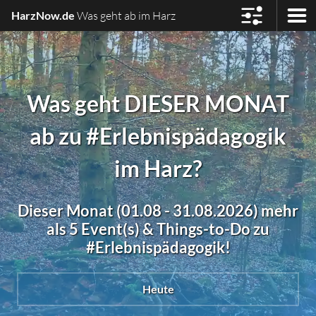
HarzNow.de
Was geht ab im Harz
Was geht DIESER MONAT
ab zu #Erlebnispädagogik
im Harz?
Dieser Monat (01.08 - 31.08.2026) mehr
als 5 Event(s) & Things-to-Do zu
#Erlebnispädagogik!
Heute