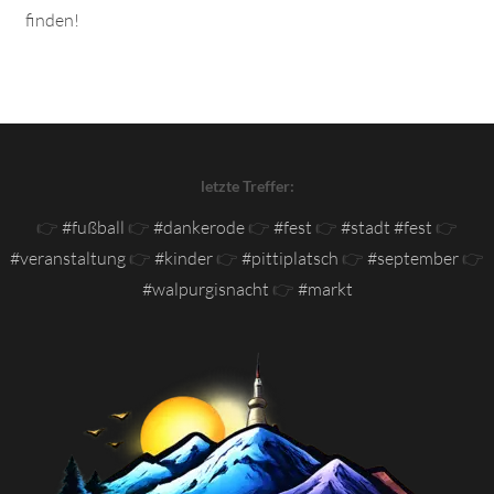
finden!
letzte Treffer:
👉
#fußball
👉
#dankerode
👉
#fest
👉
#stadt #fest
👉
#veranstaltung
👉
#kinder
👉
#pittiplatsch
👉
#september
👉
#walpurgisnacht
👉
#markt