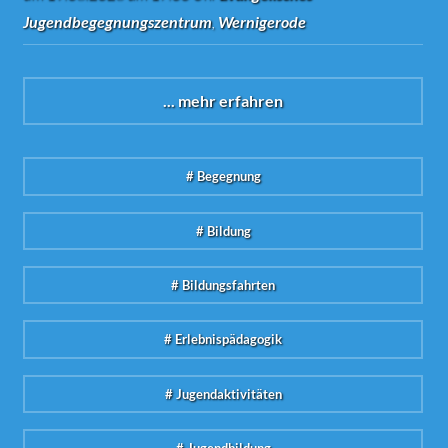
Jugendbegegnungszentrum
,
Wernigerode
... mehr erfahren
# Begegnung
# Bildung
# Bildungsfahrten
# Erlebnispädagogik
# Jugendaktivitäten