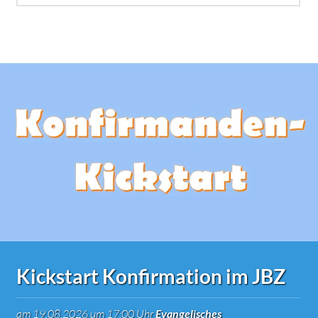
Kickstart Konfirmation im JBZ
am 19.08.2026 um 17:00 Uhr
Evangelisches