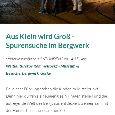
Aus Klein wird Groß -
Spurensuche im Bergwerk
startet in weniger als 3 STUNDEN (um 14:15 Uhr)
Weltkulturerbe Rammelsberg - Museum &
Besucherbergwerk
,
Goslar
Bei dieser Führung stehen die Kinder im Mittelpunkt.
Denn hier dürfen sie neugierig sein, Fragen stellen und die
aufregende Welt des Bergbaus entdecken. Gemeinsam mit
der Familie besuchen sie einen (...)