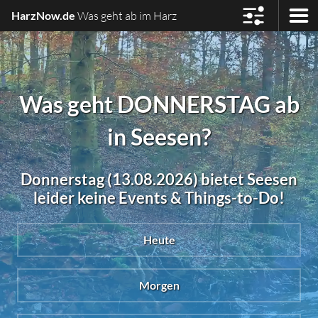
HarzNow.de
Was geht ab im Harz
Was geht DONNERSTAG ab
in Seesen?
Donnerstag (13.08.2026) bietet Seesen
leider keine Events & Things-to-Do!
Heute
Morgen