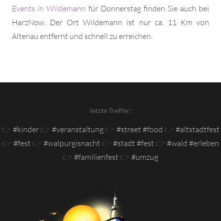
Events in Wildemann
für Donnerstag finden Sie auch bei
HarzNow. Der Ort Wildemann ist nur ca. 11 Km von
Altenau entfernt und schnell zu erreichen.
letzte Treffer:
👉
#kinder
👉
#veranstaltung
👉
#street #food
👉
#altstadtfest
👉
#fest
👉
#walpurgisnacht
👉
#stadt #fest
👉
#wald #erleben
👉
#familienfest
👉
#umzug