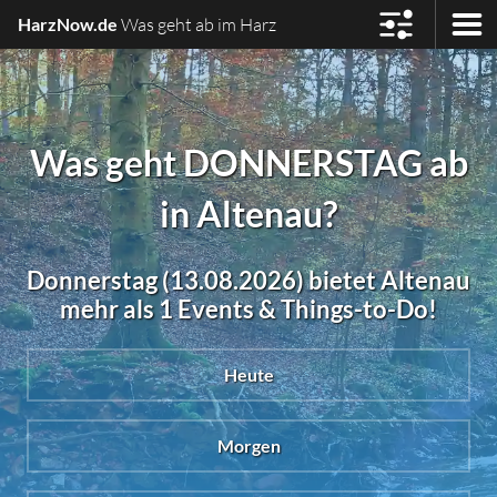
HarzNow.de
Was geht ab im Harz
Was geht DONNERSTAG ab
in Altenau?
Donnerstag (13.08.2026) bietet Altenau
mehr als 1 Events & Things-to-Do!
Heute
Morgen