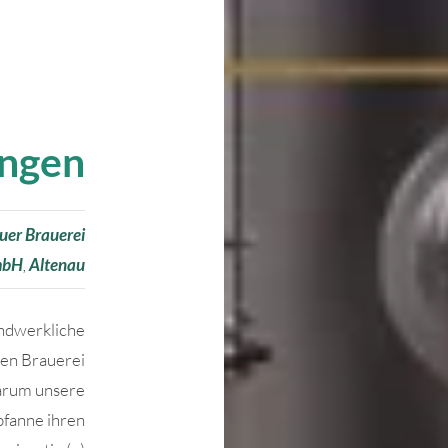
ungen
uer Brauerei
mbH
,
Altenau
andwerkliche
nen Brauerei
warum unsere
pfanne ihren