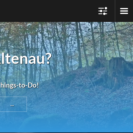
ltenau?
Things-to-Do!
...