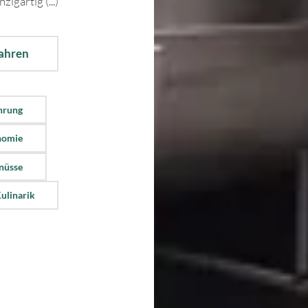
nzigartig (...)
fahren
hrung
nomie
nüsse
ulinarik