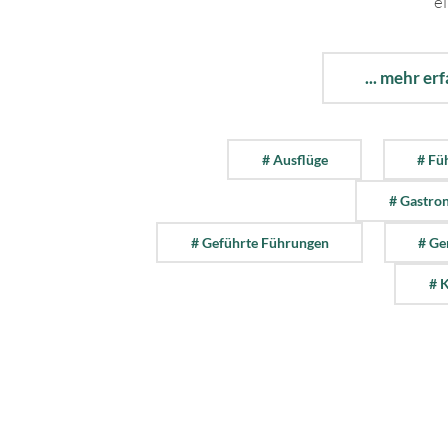
ei
... mehr er
# Ausflüge
# Fü
# Gastro
# Geführte Führungen
# Ge
# K