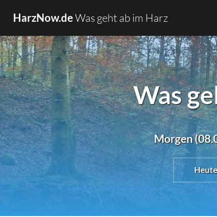
Was geht ab im Harz
HarzNow.de
Was ge
Morgen (08.0
Heut