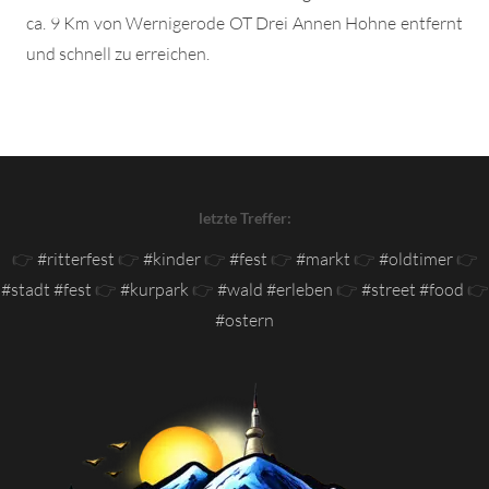
ca. 9 Km von Wernigerode OT Drei Annen Hohne entfernt
und schnell zu erreichen.
letzte Treffer:
👉
#ritterfest
👉
#kinder
👉
#fest
👉
#markt
👉
#oldtimer
👉
#stadt #fest
👉
#kurpark
👉
#wald #erleben
👉
#street #food
👉
#ostern