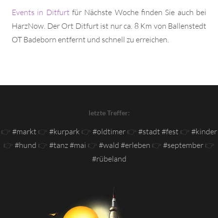
Events in Ditfurt
für Nächste Woche finden Sie auch bei
HarzNow. Der Ort Ditfurt ist nur ca. 8 Km von Ballenstedt
OT Badeborn entfernt und schnell zu erreichen.
letzte Treffer:
👉
#markt
👉
#kurpark
👉
#oldtimer
👉
#stadt #fest
👉
#kinder
👉
#hund
👉
#tanz #mai
👉
#wald #erleben
👉
#september
👉
#rübeland