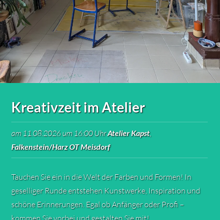
Kreativzeit im Atelier
am 11.08.2026 um 16:00 Uhr
Atelier Kapst
,
Falkenstein/Harz OT Meisdorf
Tauchen Sie ein in die Welt der Farben und Formen! In
geselliger Runde entstehen Kunstwerke, Inspiration und
schöne Erinnerungen. Egal ob Anfänger oder Profi –
kommen Sie vorbei und gestalten Sie mit!