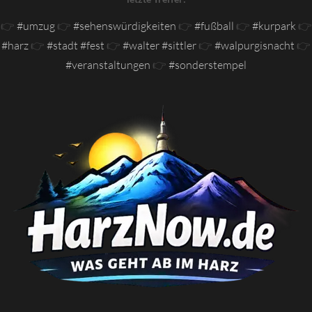
👉
#umzug
👉
#sehenswürdigkeiten
👉
#fußball
👉
#kurpark
👉
#harz
👉
#stadt #fest
👉
#walter #sittler
👉
#walpurgisnacht
👉
#veranstaltungen
👉
#sonderstempel