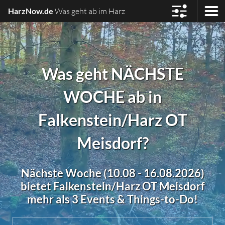
HarzNow.de
Was geht ab im Harz
Was geht NÄCHSTE
WOCHE ab in
Falkenstein/Harz OT
Meisdorf?
Nächste Woche (10.08 - 16.08.2026)
bietet Falkenstein/Harz OT Meisdorf
mehr als 3 Events & Things-to-Do!