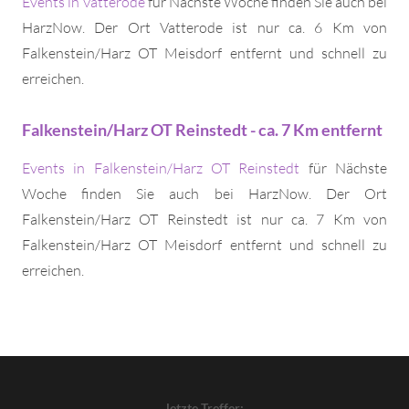
Events in Vatterode
für Nächste Woche finden Sie auch bei
HarzNow. Der Ort Vatterode ist nur ca. 6 Km von
Falkenstein/Harz OT Meisdorf entfernt und schnell zu
erreichen.
Falkenstein/Harz OT Reinstedt - ca. 7 Km entfernt
Events in Falkenstein/Harz OT Reinstedt
für Nächste
Woche finden Sie auch bei HarzNow. Der Ort
Falkenstein/Harz OT Reinstedt ist nur ca. 7 Km von
Falkenstein/Harz OT Meisdorf entfernt und schnell zu
erreichen.
letzte Treffer: